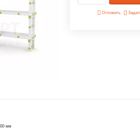
Отложить
Задат
800
мм