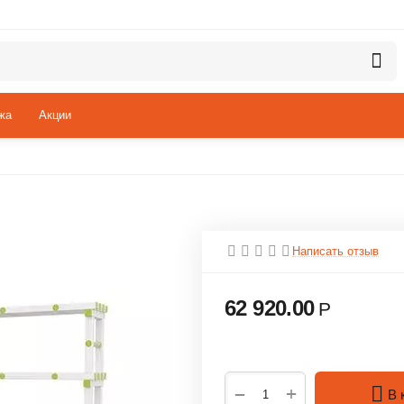
жа
Акции
Написать отзыв
62 920.00
Р
+
−
В 