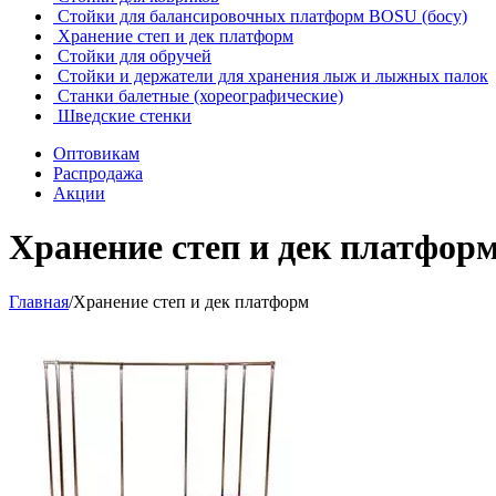
Стойки для балансировочных платформ BOSU (босу)
Хранение степ и дек платформ
Стойки для обручей
Стойки и держатели для хранения лыж и лыжных палок
Станки балетные (хореографические)
Шведские стенки
Оптовикам
Распродажа
Акции
Хранение степ и дек платфор
Главная
/
Хранение степ и дек платформ