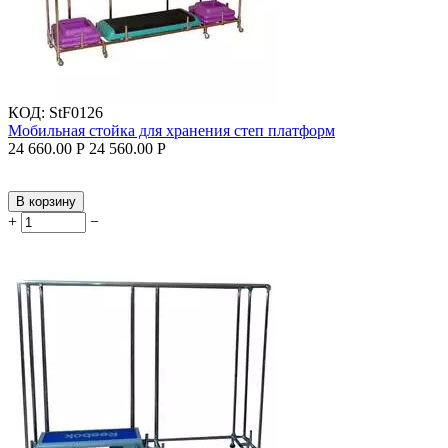
КОД:
StF0126
Мобильная стойка для хранения степ платформ
24 660.00
Р
24 560.00
Р
В корзину
+
−