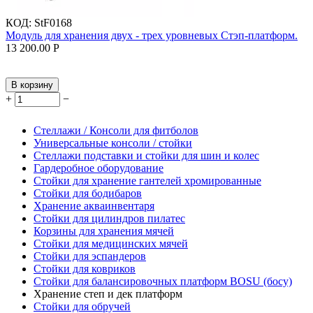
КОД:
StF0168
Модуль для хранения двух - трех уровневых Стэп-платформ.
13 200.00
Р
В корзину
+
−
Стеллажи / Консоли для фитболов
Универсальные консоли / стойки
Стеллажи подставки и стойки для шин и колес
Гардеробное оборудование
Стойки для хранение гантелей хромированные
Стойки для бодибаров
Хранение акваинвентаря
Стойки для цилиндров пилатес
Корзины для хранения мячей
Стойки для медицинских мячей
Стойки для эспандеров
Стойки для ковриков
Стойки для балансировочных платформ BOSU (босу)
Хранение степ и дек платформ
Стойки для обручей