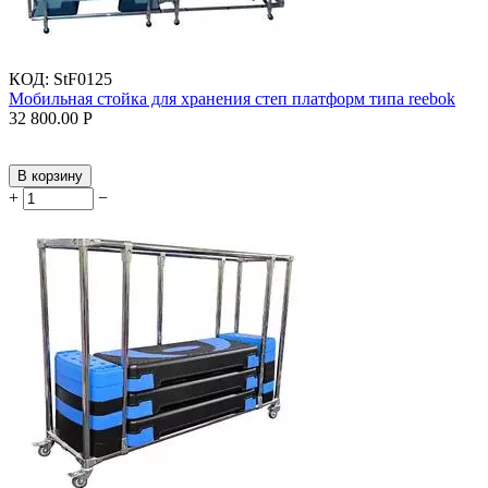
КОД:
StF0125
Мобильная стойка для хранения степ платформ типа reebok
32 800.00
Р
В корзину
+
−