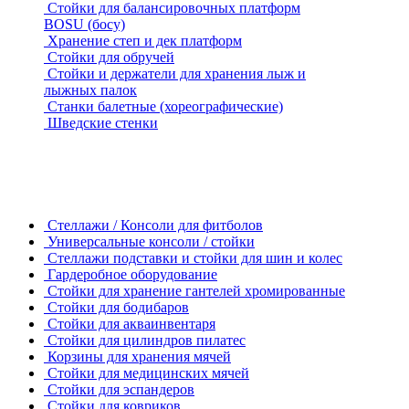
Стойки для балансировочных платформ
BOSU (босу)
Хранение степ и дек платформ
Стойки для обручей
Стойки и держатели для хранения лыж и
лыжных палок
Станки балетные (хореографические)
Шведские стенки
Стеллажи / Консоли для фитболов
Универсальные консоли / стойки
Стеллажи подставки и стойки для шин и колес
Гардеробное оборудование
Стойки для хранение гантелей хромированные
Стойки для бодибаров
Стойки для акваинвентаря
Стойки для цилиндров пилатес
Корзины для хранения мячей
Стойки для медицинских мячей
Стойки для эспандеров
Стойки для ковриков