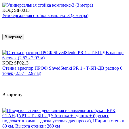
КОД:
StF0013
Универсальная стойка комплекс-3 (3 метра)
В корзину
КОД:
SF0213
Стенка враспор ПРОФ ShvedStenki PR 1 - Т-БП-ДВ распор 6
точек (2.57 - 2.97 м)
В корзину