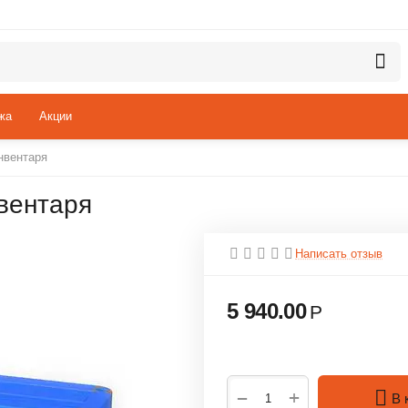
жа
Акции
нвентаря
вентаря
Написать отзыв
5 940.00
Р
+
−
В 