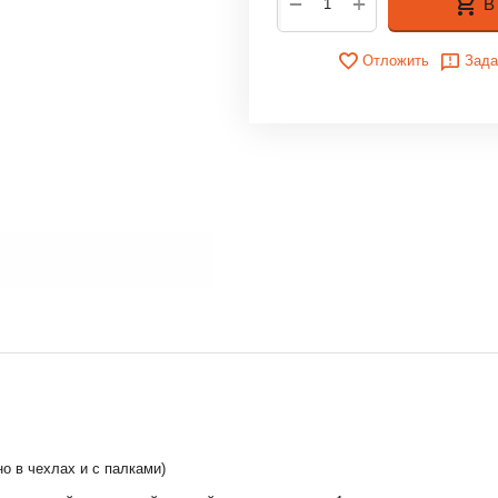
+
−
В
Отложить
Зада
о в чехлах и с палками)