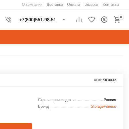
О компании
Доставка
Оплата
Возврат
Контакты
0
+7(800)551-98-51
КОД:
StF0032
Страна производства
Россия
Бренд
StorageFitness