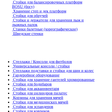
Стойки для балансировочных платформ
BOSU (босу)
Хранение степ и дек платформ
Стойки для обручей
Стойки и держатели для хранения лыж и
лыжных палок
Станки балетные (хореографические)
Шведские стенки
Стеллажи / Консоли для фитболов
Универсальные консоли / стойки
Стеллажи подставки и стойки для шин и колес
Гардеробное оборудование
Стойки для хранение гантелей хромированные
Стойки для бодибаров
Стойки для акваинвентаря
Стойки для цилиндров пилатес
Корзины для хранения мячей
Стойки для медицинских мячей
Стойки для эспандеров
Стойки для ковриков