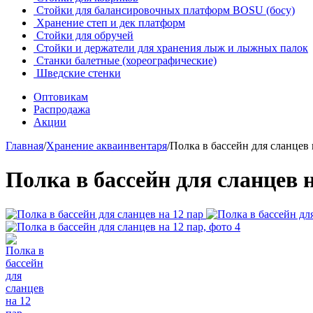
Стойки для балансировочных платформ BOSU (босу)
Хранение степ и дек платформ
Стойки для обручей
Стойки и держатели для хранения лыж и лыжных палок
Станки балетные (хореографические)
Шведские стенки
Оптовикам
Распродажа
Акции
Главная
/
Хранение акваинвентаря
/
Полка в бассейн для сланцев 
Полка в бассейн для сланцев н