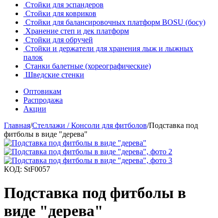
Стойки для эспандеров
Стойки для ковриков
Стойки для балансировочных платформ BOSU (босу)
Хранение степ и дек платформ
Стойки для обручей
Стойки и держатели для хранения лыж и лыжных
палок
Станки балетные (хореографические)
Шведские стенки
Оптовикам
Распродажа
Акции
Главная
/
Стеллажи / Консоли для фитболов
/
Подставка под
фитболы в виде "дерева"
КОД:
StF0057
Подставка под фитболы в
виде "дерева"