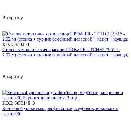
В корзину
КОД:
SF0358
Стенка металлическая враспор ПРОФ PR - ТСН+2 (2.515 -
2.92 м) (стенка + турник семейный навесной + канат + кольца)
В корзину
КОД:
StF0148_3
Консоль 4 уровневая для фитболов, медболов, ковриков и
гантелей