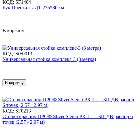
КОД:
SF1404
Бук Престиж - ДТ 235*80 см
В корзину
КОД:
StF0013
Универсальная стойка комплекс-3 (3 метра)
В корзину
КОД:
SF0213
Стенка враспор ПРОФ ShvedStenki PR 1 - Т-БП-ДВ распор 6
точек (2.57 - 2.97 м)