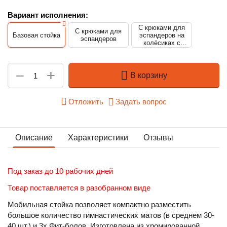
Вариант исполнения:
С крюками для
С крюками для
Базовая стойка
эспандеров на
эспандеров
колёсиках с
тормозом d50
+
−
В корзину
Отложить
Задать вопрос
Описание
Характеристики
Отзывы
Под заказ до 10 рабочих дней
Товар поставляется в разобранном виде
Мобильная стойка позволяет компактно разместить
большое количество гимнастических матов (в среднем 30-
40 шт.) и 3х Фит-болов. Изготовлена из хромированной